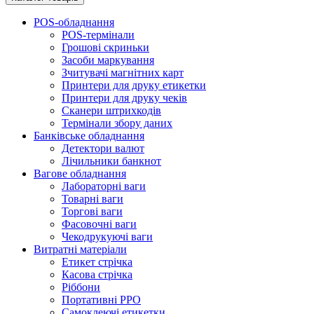
POS-обладнання
POS-термінали
Грошові скриньки
Засоби маркування
Зчитувачі магнітних карт
Принтери для друку етикетки
Принтери для друку чеків
Сканери штрихкодів
Термінали збору даних
Банківське обладнання
Детектори валют
Лічильники банкнот
Вагове обладнання
Лабораторні ваги
Товарні ваги
Торгові ваги
Фасовочні ваги
Чекодрукуючі ваги
Витратні матеріали
Етикет стрічка
Касова стрічка
Ріббони
Портативні PPO
Самоклеючі етикетки