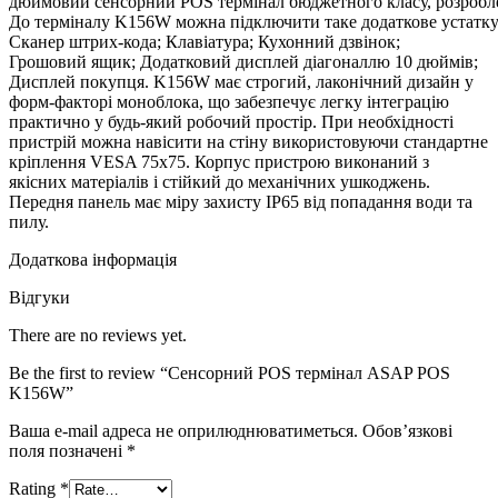
дюймовий сенсорний POS термінал бюджетного класу, розроблени
До терміналу K156W можна підключити таке додаткове устатку
Сканер штрих-кода; Клавіатура; Кухонний дзвінок;
Грошовий ящик; Додатковий дисплей діагоналлю 10 дюймів;
Дисплей покупця. K156W має строгий, лаконічний дизайн у
форм-факторі моноблока, що забезпечує легку інтеграцію
практично у будь-який робочий простір. При необхідності
пристрій можна навісити на стіну використовуючи стандартне
кріплення VESA 75x75. Корпус пристрою виконаний з
якісних матеріалів і стійкий до механічних ушкоджень.
Передня панель має міру захисту IP65 від попадання води та
пилу.
Додаткова інформація
Відгуки
There are no reviews yet.
Be the first to review “Сенсорний POS термінал ASAP POS
K156W”
Ваша e-mail адреса не оприлюднюватиметься.
Обов’язкові
поля позначені
*
Rating
*